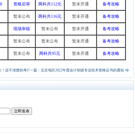
0
资格后审
两科共112元
暂未开通
备考攻略
暂未公布
两科共116元
暂未开通
备考攻略
现场审核
暂未公布
暂未开通
备考攻略
暂未公布
暂未公布
暂未开通
备考攻略
暂未公布
两科共95元
暂未开通
备考攻略
最全！还不清楚的考生，赶紧来看！
下一篇：北京地区2022年度会计初级专业技术资格证书的通知