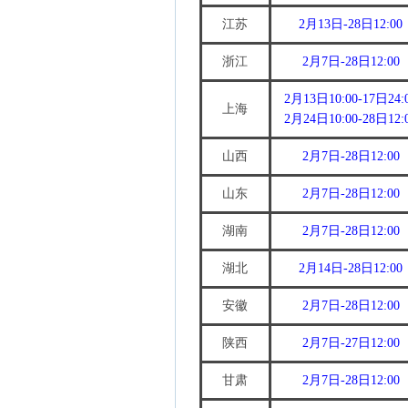
江苏
2月13日-28日12:00
浙江
2月7日-28日12:00
2月13日10:00-17日24:
上海
2月24日10:00-28日12:
山西
2月7日
-
28日12:00
山东
2月7日-28日12:00
湖南
2月7日-28日12:00
湖北
2月14日-28日12:00
安徽
2月7日-28日12:00
陕西
2月7日-27日12:00
甘肃
2月7日-28日12:00