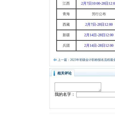
江西
2月7日10:00-28日12:0
青海
另行公布
西藏
2月7日-28日12:00
新疆
2月14日-28日12:00
兵团
2月14日-28日12:00
上一篇：2023年初级会计职称报名流程
相关评论