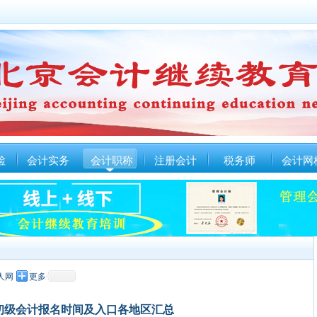
检
会计实务
会计职称
注册会计
税务师
会计网
人网
更多
年初级会计报名时间及入口各地区汇总