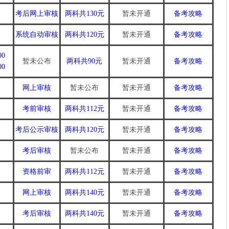
考后网上审核
两科共130元
暂未开通
备考攻略
系统自动审核
两科共120元
暂未开通
备考攻略
00
暂未公布
两科共90元
暂未开通
备考攻略
00
网上审核
暂未公布
暂未开通
备考攻略
考前审核
两科共112元
暂未开通
备考攻略
考后公示审核
两科共120元
暂未开通
备考攻略
考后审核
暂未公布
暂未开通
备考攻略
资格前审
两科共112元
暂未开通
备考攻略
网上审核
两科共140元
暂未开通
备考攻略
考后审核
两科共140元
暂未开通
备考攻略