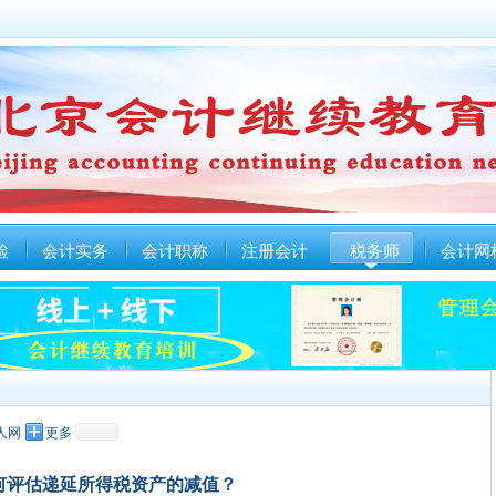
检
会计实务
会计职称
注册会计
税务师
会计网
人网
更多
何评估递延所得税资产的减值？